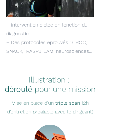
− Intervention ciblée en fonction du
diagnostic
− Des protocoles éprouvés : CROC,
SNACK, RASPuTEAM, neurosciences…
Illustration :
déroulé
pour une mission
Mise en place d'un
triple scan
(2h
d'entretien préalable avec le dirigeant)