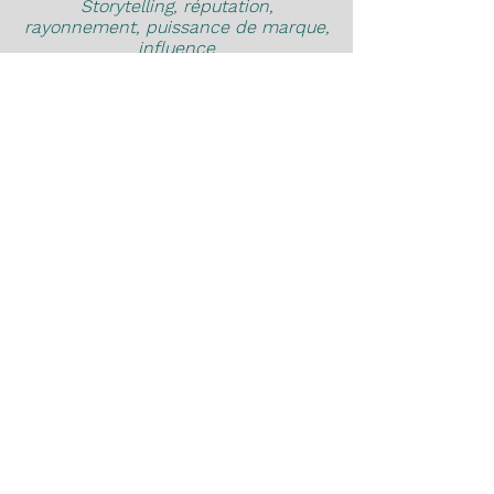
Storytelling, réputation,
rayonnement, puissance de marque,
influence
Quelle H
istoire singulière raconte
l'entreprise
et ses marques ?
Q
uelle
valeur pour les clients et la
société en général ?
Quelle cohérence et complémentarité
du portefeuille de marques ?
Quels porte-parole pour incarner
l'Histoire de l'entreprise et
des
marques ?
Comment rebondir en situation de
crise ?
Nos références