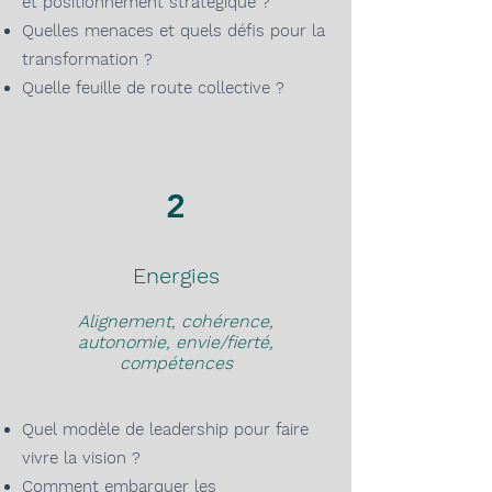
et
positionnemen
t stratégique
?
Quelles
menace
s et quels défis pour la
transformation
?
Quelle feuille de rout
e collective ?
2
Energies
Alignement, cohérence,
autonomie, envie/fierté,
compétences
Q
u
el modèle de leadership pour
faire
vivr
e la vision
?
Comment embarquer les