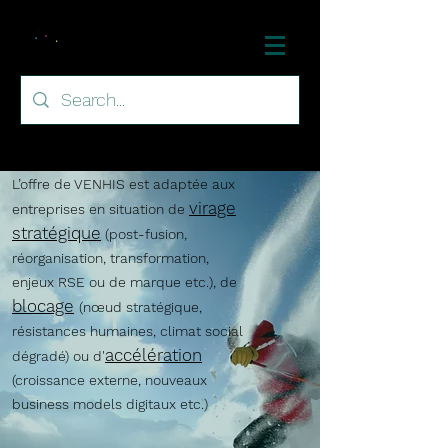
L’offre de VENHIS est
adaptée aux
v
irage
entreprises en situation
de
stratégique
(post-fusion,
réorganisation, transformation,
enjeux RSE ou de marque etc.), de
blocage
(nœud stratégique,
résistances humaines, climat social
accélération
dégradé) ou d'
(croissance externe, nouveaux
business models digitaux etc.)